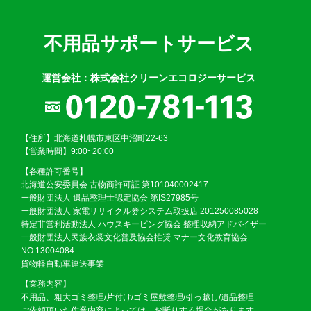
不用品サポートサービス
運営会社：株式会社クリーンエコロジーサービス
【住所】北海道札幌市東区中沼町22-63
【営業時間】9:00~20:00
【各種許可番号】
北海道公安委員会 古物商許可証 第101040002417
一般財団法人 遺品整理士認定協会 第IS27985号
一般財団法人 家電リサイクル券システム取扱店 201250085028
特定非営利活動法人 ハウスキーピング協会 整理収納アドバイザー
一般財団法人民族衣裳文化普及協会推奨 マナー文化教育協会
NO.13004084
貨物軽自動車運送事業
【業務内容】
不用品、粗大ゴミ整理/片付け/ゴミ屋敷整理/引っ越し/遺品整理
ご依頼頂いた作業内容によっては、お断りする場合があります。