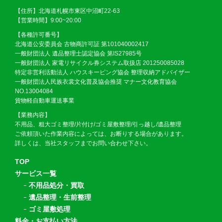
【住所】北海道札幌市東区中沼町22-63
【営業時間】9:00~20:00
【各種許可番号】
北海道公安委員会 古物商許可証 第101040002417
一般財団法人 遺品整理士認定協会 第IS27985号
一般財団法人 家電リサイクル券システム取扱店 201250085028
特定非営利活動法人 ハウスキーピング協会 整理収納アドバイザー
一般財団法人民族衣裳文化普及協会推奨 マナー文化教育協会
NO.13004084
貨物軽自動車運送事業
【業務内容】
不用品、粗大ゴミ整理/片付け/ゴミ屋敷整理/引っ越し/遺品整理
ご依頼頂いた作業内容によっては、お断りする場合があります。
詳しくは、当社スタッフまでお問い合わせ下さい。
TOP
サービス一覧
不用品処分・買取
遺品整理・生前整理
ゴミ屋敷処理
料金・お支払い方法