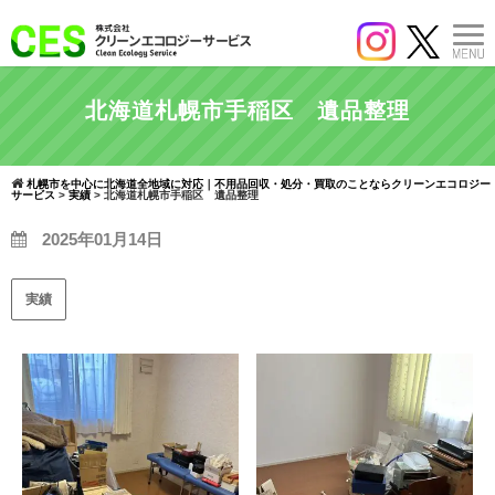
北海道札幌市手稲区 遺品整理
札幌市を中心に北海道全地域に対応｜不用品回収・処分・買取のことならクリーンエコロジー
サービス
>
実績
>
北海道札幌市手稲区 遺品整理
2025年01月14日
実績