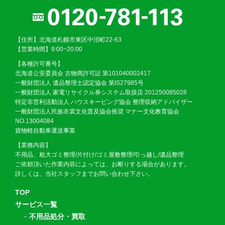
【住所】北海道札幌市東区中沼町22-63
【営業時間】9:00~20:00
【各種許可番号】
北海道公安委員会 古物商許可証 第101040002417
一般財団法人 遺品整理士認定協会 第IS27985号
一般財団法人 家電リサイクル券システム取扱店 201250085028
特定非営利活動法人 ハウスキーピング協会 整理収納アドバイザー
一般財団法人民族衣裳文化普及協会推奨 マナー文化教育協会
NO.13004084
貨物軽自動車運送事業
【業務内容】
不用品、粗大ゴミ整理/片付け/ゴミ屋敷整理/引っ越し/遺品整理
ご依頼頂いた作業内容によっては、お断りする場合があります。
詳しくは、当社スタッフまでお問い合わせ下さい。
TOP
サービス一覧
不用品処分・買取