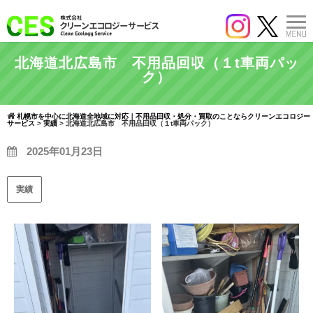
北海道北広島市 不用品回収（１t車両パッ
ク）
札幌市を中心に北海道全地域に対応｜不用品回収・処分・買取のことならクリーンエコロジー
サービス
>
実績
>
北海道北広島市 不用品回収（１t車両パック）
2025年01月23日
実績