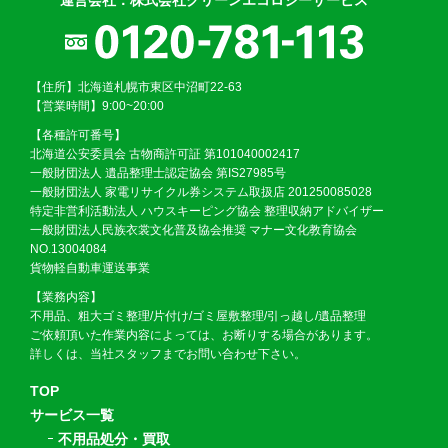
【住所】北海道札幌市東区中沼町22-63
【営業時間】9:00~20:00
【各種許可番号】
北海道公安委員会 古物商許可証 第101040002417
一般財団法人 遺品整理士認定協会 第IS27985号
一般財団法人 家電リサイクル券システム取扱店 201250085028
特定非営利活動法人 ハウスキーピング協会 整理収納アドバイザー
一般財団法人民族衣裳文化普及協会推奨 マナー文化教育協会
NO.13004084
貨物軽自動車運送事業
【業務内容】
不用品、粗大ゴミ整理/片付け/ゴミ屋敷整理/引っ越し/遺品整理
ご依頼頂いた作業内容によっては、お断りする場合があります。
詳しくは、当社スタッフまでお問い合わせ下さい。
TOP
サービス一覧
不用品処分・買取