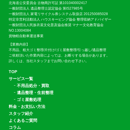
北海道公安委員会 古物商許可証 第101040002417
一般財団法人 遺品整理士認定協会 第IS27985号
一般財団法人 家電リサイクル券システム取扱店 201250085028
特定非営利活動法人 ハウスキーピング協会 整理収納アドバイザー
一般財団法人民族衣裳文化普及協会推奨 マナー文化教育協会
NO.13004084
貨物軽自動車運送事業
【業務内容】
不用品、粗大ゴミ整理/片付け/ゴミ屋敷整理/引っ越し/遺品整理
ご依頼頂いた作業内容によっては、お断りする場合があります。
詳しくは、当社スタッフまでお問い合わせ下さい。
TOP
サービス一覧
不用品処分・買取
遺品整理・生前整理
ゴミ屋敷処理
料金・お支払い方法
スタッフ紹介
よくあるご質問
コラム