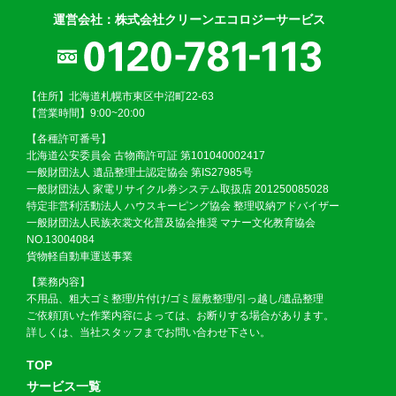
運営会社：株式会社クリーンエコロジーサービス
【住所】北海道札幌市東区中沼町22-63
【営業時間】9:00~20:00
【各種許可番号】
北海道公安委員会 古物商許可証 第101040002417
一般財団法人 遺品整理士認定協会 第IS27985号
一般財団法人 家電リサイクル券システム取扱店 201250085028
特定非営利活動法人 ハウスキーピング協会 整理収納アドバイザー
一般財団法人民族衣裳文化普及協会推奨 マナー文化教育協会
NO.13004084
貨物軽自動車運送事業
【業務内容】
不用品、粗大ゴミ整理/片付け/ゴミ屋敷整理/引っ越し/遺品整理
ご依頼頂いた作業内容によっては、お断りする場合があります。
詳しくは、当社スタッフまでお問い合わせ下さい。
TOP
サービス一覧