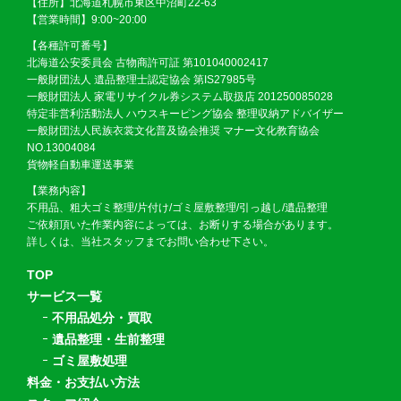
【住所】北海道札幌市東区中沼町22-63
【営業時間】9:00~20:00
【各種許可番号】
北海道公安委員会 古物商許可証 第101040002417
一般財団法人 遺品整理士認定協会 第IS27985号
一般財団法人 家電リサイクル券システム取扱店 201250085028
特定非営利活動法人 ハウスキーピング協会 整理収納アドバイザー
一般財団法人民族衣裳文化普及協会推奨 マナー文化教育協会
NO.13004084
貨物軽自動車運送事業
【業務内容】
不用品、粗大ゴミ整理/片付け/ゴミ屋敷整理/引っ越し/遺品整理
ご依頼頂いた作業内容によっては、お断りする場合があります。
詳しくは、当社スタッフまでお問い合わせ下さい。
TOP
サービス一覧
不用品処分・買取
遺品整理・生前整理
ゴミ屋敷処理
料金・お支払い方法