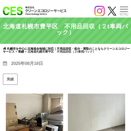
北海道札幌市豊平区 不用品回収（２t車両パ
ック）
札幌市を中心に北海道全地域に対応｜不用品回収・処分・買取のことならクリーンエコロジー
サービス
>
実績
>
北海道札幌市豊平区 不用品回収（２t車両パック）
2025年08月18日
実績