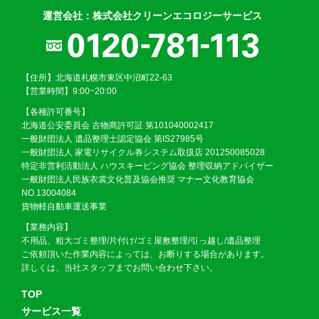
運営会社：株式会社クリーンエコロジーサービス
【住所】北海道札幌市東区中沼町22-63
【営業時間】9:00~20:00
【各種許可番号】
北海道公安委員会 古物商許可証 第101040002417
一般財団法人 遺品整理士認定協会 第IS27985号
一般財団法人 家電リサイクル券システム取扱店 201250085028
特定非営利活動法人 ハウスキーピング協会 整理収納アドバイザー
一般財団法人民族衣裳文化普及協会推奨 マナー文化教育協会
NO.13004084
貨物軽自動車運送事業
【業務内容】
不用品、粗大ゴミ整理/片付け/ゴミ屋敷整理/引っ越し/遺品整理
ご依頼頂いた作業内容によっては、お断りする場合があります。
詳しくは、当社スタッフまでお問い合わせ下さい。
TOP
サービス一覧