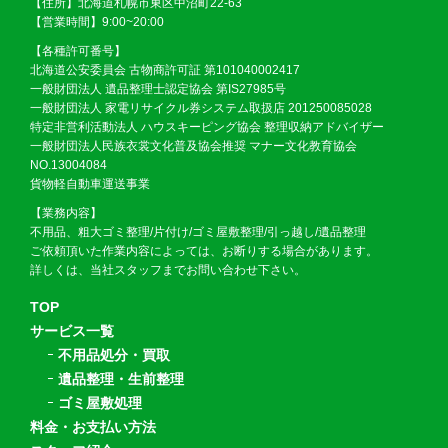
【住所】北海道札幌市東区中沼町22-63
【営業時間】9:00~20:00
【各種許可番号】
北海道公安委員会 古物商許可証 第101040002417
一般財団法人 遺品整理士認定協会 第IS27985号
一般財団法人 家電リサイクル券システム取扱店 201250085028
特定非営利活動法人 ハウスキーピング協会 整理収納アドバイザー
一般財団法人民族衣裳文化普及協会推奨 マナー文化教育協会
NO.13004084
貨物軽自動車運送事業
【業務内容】
不用品、粗大ゴミ整理/片付け/ゴミ屋敷整理/引っ越し/遺品整理
ご依頼頂いた作業内容によっては、お断りする場合があります。
詳しくは、当社スタッフまでお問い合わせ下さい。
TOP
サービス一覧
不用品処分・買取
遺品整理・生前整理
ゴミ屋敷処理
料金・お支払い方法