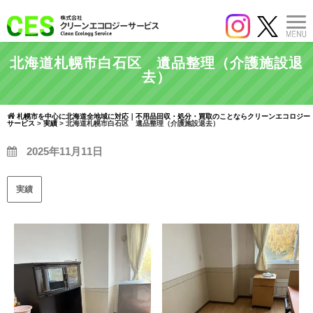
北海道札幌市白石区 遺品整理（介護施設退
去）
札幌市を中心に北海道全地域に対応｜不用品回収・処分・買取のことならクリーンエコロジー
サービス
>
実績
>
北海道札幌市白石区 遺品整理（介護施設退去）
2025年11月11日
実績