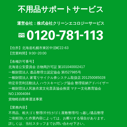
不用品サポートサービス
運営会社：株式会社クリーンエコロジーサービス
【住所】北海道札幌市東区中沼町22-63
【営業時間】9:00~20:00
【各種許可番号】
北海道公安委員会 古物商許可証 第101040002417
一般財団法人 遺品整理士認定協会 第IS27985号
一般財団法人 家電リサイクル券システム取扱店 201250085028
特定非営利活動法人 ハウスキーピング協会 整理収納アドバイザー
一般財団法人民族衣裳文化普及協会推奨 マナー文化教育協会
NO.13004084
貨物軽自動車運送事業
【業務内容】
不用品、粗大ゴミ整理/片付け/ゴミ屋敷整理/引っ越し/遺品整理
ご依頼頂いた作業内容によっては、お断りする場合があります。
詳しくは、当社スタッフまでお問い合わせ下さい。