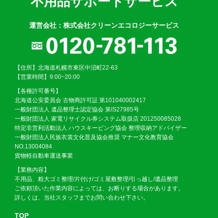
不用品サポートサービス
運営会社：株式会社クリーンエコロジーサービス
【住所】北海道札幌市東区中沼町22-63
【営業時間】9:00~20:00
【各種許可番号】
北海道公安委員会 古物商許可証 第101040002417
一般財団法人 遺品整理士認定協会 第IS27985号
一般財団法人 家電リサイクル券システム取扱店 201250085028
特定非営利活動法人 ハウスキーピング協会 整理収納アドバイザー
一般財団法人民族衣裳文化普及協会推奨 マナー文化教育協会
NO.13004084
貨物軽自動車運送事業
【業務内容】
不用品、粗大ゴミ整理/片付け/ゴミ屋敷整理/引っ越し/遺品整理
ご依頼頂いた作業内容によっては、お断りする場合があります。
詳しくは、当社スタッフまでお問い合わせ下さい。
TOP