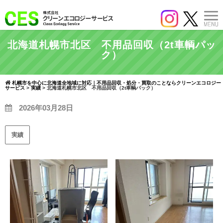
北海道札幌市北区 不用品回収（2t車輌パッ
ク）
札幌市を中心に北海道全地域に対応｜不用品回収・処分・買取のことならクリーンエコロジー
サービス
>
実績
>
北海道札幌市北区 不用品回収（2t車輌パック）
2026年03月28日
実績