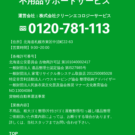
不用品サポートサービス
運営会社：株式会社クリーンエコロジーサービス
【住所】北海道札幌市東区中沼町22-63
【営業時間】9:00~20:00
【各種許可番号】
北海道公安委員会 古物商許可証 第101040002417
一般財団法人 遺品整理士認定協会 第IS27985号
一般財団法人 家電リサイクル券システム取扱店 201250085028
特定非営利活動法人 ハウスキーピング協会 整理収納アドバイザー
一般財団法人民族衣裳文化普及協会推奨 マナー文化教育協会
NO.13004084
貨物軽自動車運送事業
【業務内容】
不用品、粗大ゴミ整理/片付け/ゴミ屋敷整理/引っ越し/遺品整理
ご依頼頂いた作業内容によっては、お断りする場合があります。
詳しくは、当社スタッフまでお問い合わせ下さい。
TOP