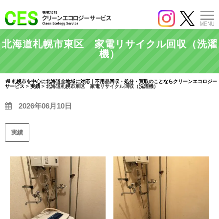
北海道札幌市東区 家電リサイクル回収（洗濯
機）
札幌市を中心に北海道全地域に対応｜不用品回収・処分・買取のことならクリーンエコロジー
サービス
>
実績
>
北海道札幌市東区 家電リサイクル回収（洗濯機）
2026年06月10日
実績