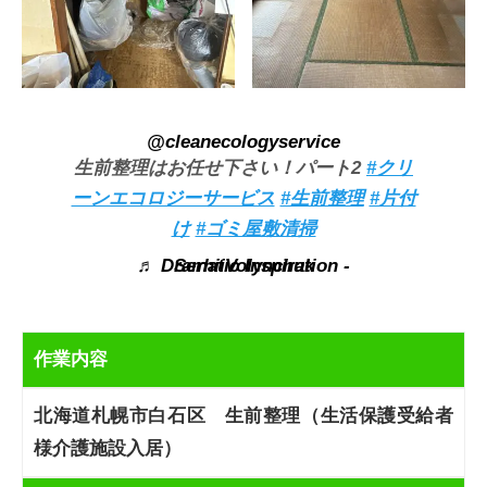
@cleanecologyservice
生前整理はお任せ下さい！パート2
#クリ
ーンエコロジーサービス
#生前整理
#片付
け
#ゴミ屋敷清掃
♬ Dramatic Inspiration - SerhiiVolynchuk
作業内容
北海道札幌市白石区 生前整理（生活保護受給者
様介護施設入居）