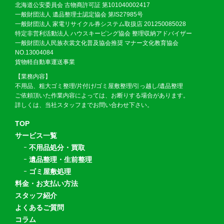
北海道公安委員会 古物商許可証 第101040002417
一般財団法人 遺品整理士認定協会 第IS27985号
一般財団法人 家電リサイクル券システム取扱店 201250085028
特定非営利活動法人 ハウスキーピング協会 整理収納アドバイザー
一般財団法人民族衣裳文化普及協会推奨 マナー文化教育協会
NO.13004084
貨物軽自動車運送事業
【業務内容】
不用品、粗大ゴミ整理/片付け/ゴミ屋敷整理/引っ越し/遺品整理
ご依頼頂いた作業内容によっては、お断りする場合があります。
詳しくは、当社スタッフまでお問い合わせ下さい。
TOP
サービス一覧
不用品処分・買取
遺品整理・生前整理
ゴミ屋敷処理
料金・お支払い方法
スタッフ紹介
よくあるご質問
コラム